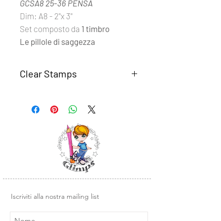
GCSA8 25-36 PENSA
Dim: A8 - 2''x 3''
Set composto da
1 timbro
Le pillole di saggezza
Clear Stamps
I set
Clear Stamps Glimps
sono
realizzati con fotomolimero
trasparente di alta qualità.
Semplici da usare, basta rimuovere il
timbro dal supporto trasparente e
posizionarlo su un blocco di acrilico o
un altra base liscia in plexiglass.
Design e illustrazioni Glimps
.
Iscriviti alla nostra mailing list