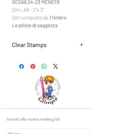
GCSA8 24-23 MENEF8
Dim: A8 - 2''x 3''
Set composto da
1 timbro
Le pillole di saggezza
Clear Stamps
I set
Clear Stamps Glimps
sono
realizzati con fotomolimero
trasparente di alta qualità.
Semplici da usare, basta rimuovere il
timbro dal supporto trasparente e
posizionarlo su un blocco di acrilico o
un altra base liscia in plexiglass.
Design e illustrazioni Glimps
.
Iscriviti alla nostra mailing list