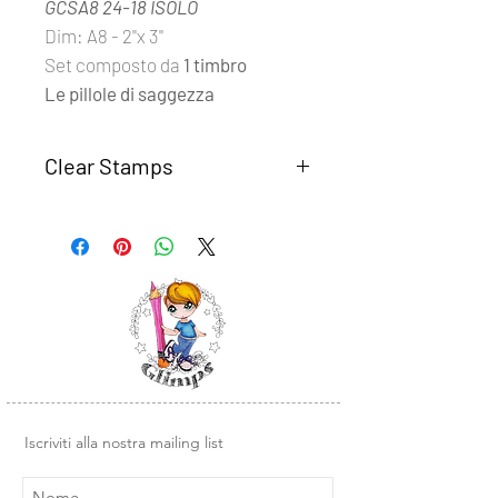
GCSA8 24-18 ISOLO
Dim: A8 - 2''x 3''
Set composto da
1 timbro
Le pillole di saggezza
Clear Stamps
I set
Clear Stamps Glimps
sono
realizzati con fotomolimero
trasparente di alta qualità.
Semplici da usare, basta rimuovere il
timbro dal supporto trasparente e
posizionarlo su un blocco di acrilico o
un altra base liscia in plexiglass.
Design e illustrazioni Glimps
.
Iscriviti alla nostra mailing list