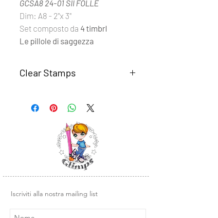
GCSA8 24-01 SII FOLLE
Dim: A8 - 2''x 3''
Set composto da
4 timbrI
Le pillole di saggezza
Clear Stamps
I set
Clear Stamps Glimps
sono
realizzati con fotomolimero
trasparente di alta qualità.
Semplici da usare, basta rimuovere il
timbro dal supporto trasparente e
posizionarlo su un blocco di acrilico o
un altra base liscia in plexiglass.
Design e illustrazioni Glimps
.
Iscriviti alla nostra mailing list