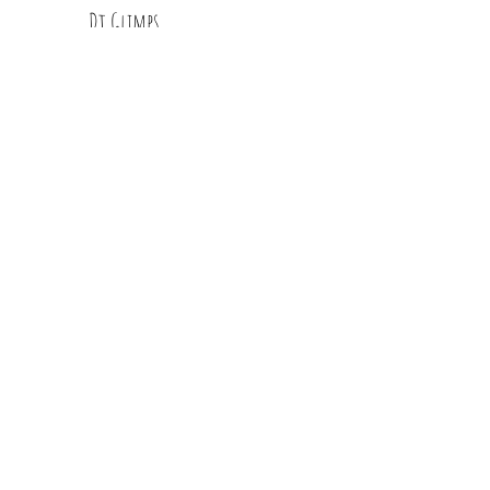
Dt Glimps
Condizioni
Contatti
Privacy Policy
info@glimps.it
RIVENDITORI