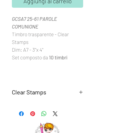
Aggiungi al carrello
GCSA7 25-61 PAROLE
COMUNIONE
Timbro trasparente - Clear
Stamps
Dim: A7 - 3''x 4''
Set composto da
10 timbri
Clear Stamps
I set
Clear Stamps Glimps
sono
realizzati con fotomolimero
trasparente di alta qualità.
Semplici da usare, basta rimuovere il