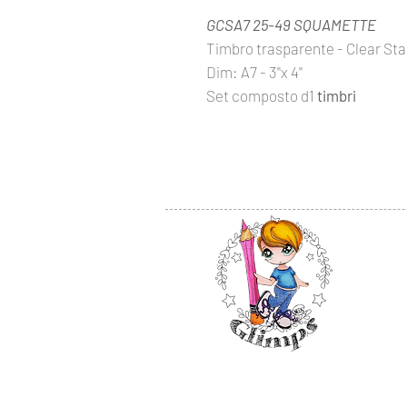
GCSA7 25-49 SQUAMETTE
Timbro trasparente - Clear S
Dim: A7 - 3''x 4''
Set composto d1
timbri