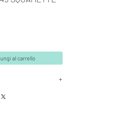
ungi al carrello
imps
sono realizzati con
nte di alta qualità.
sta rimuovere il timbro dal
e posizionarlo su un blocco di
e liscia in plexiglass.