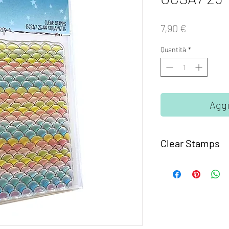
Prezzo
7,90 €
Quantità
*
Aggi
Clear Stamps
I set
Clear Stamps Gl
fotomolimero traspare
Semplici da usare, ba
supporto trasparente 
acrilico o un altra bas