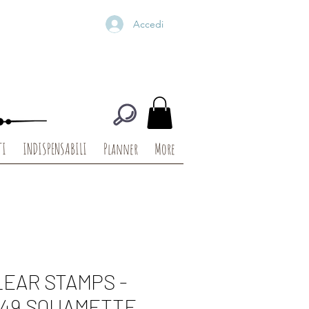
Accedi
TI
INDISPENSABILI
Planner
More
LEAR STAMPS -
-49 SQUAMETTE