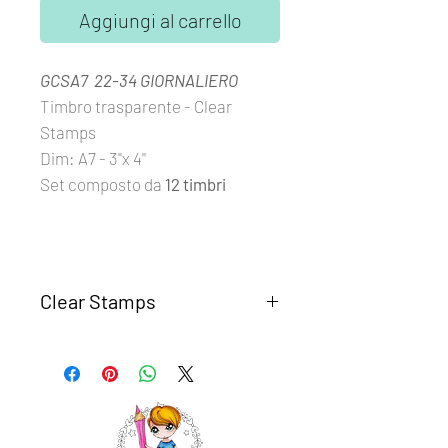
Aggiungi al carrello
GCSA7 22-34 GIORNALIERO
Timbro trasparente - Clear
Stamps
Dim: A7 - 3''x 4''
Set composto da
12 timbri
Clear Stamps
I set
Clear Stamps Glimps
sono
realizzati con fotomolimero
trasparente di alta qualità.
Semplici da usare, basta rimuovere il