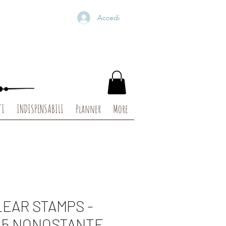
Accedi
TI
INDISPENSABILI
Planner
More
LEAR STAMPS -
-15 NONOSTANTE