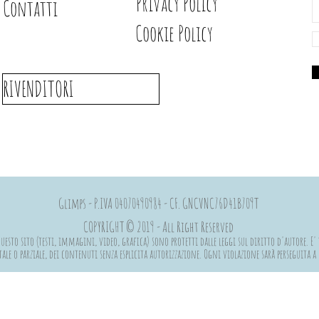
Privacy Policy
Contatti
Cookie Policy
RIVENDITORI
Glimps - P.IVA 04070490984 - CF. GNCVNC76D41B709T
COPYRIGHT © 2019 - All Right Reserved
esto sito (testi, immagini, video, grafica) sono protetti dalle leggi sul diritto d'autore. E' 
ale o parziale, dei contenuti senza esplicita autorizzazione. Ogni violazione sarà perseguita 