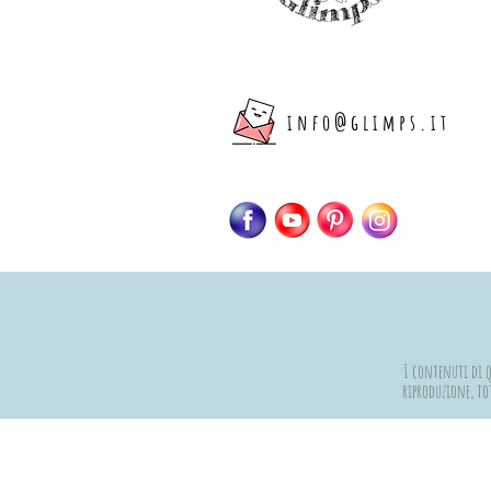
info@glimps.it
I contenuti di qu
riproduzione, tot