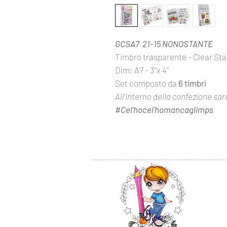
GCSA7 21-15 NONOSTANTE
Timbro trasparente - Clear S
Dim: A7 - 3''x 4''
Set composto da
6 timbri
All'interno della confezione sar
#Cel'hocel'homancaglimps