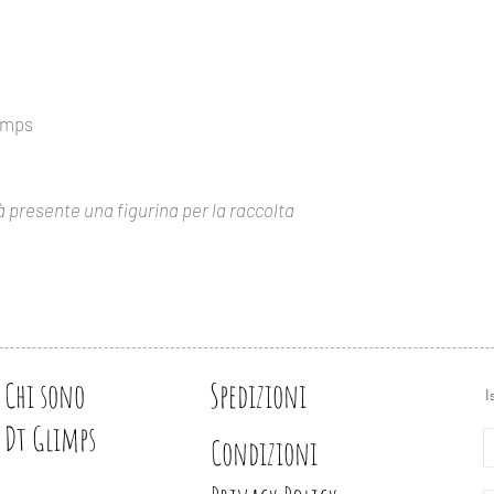
https://www.glimps.
Design e illustrazion
Torneremo indietro n
nostre figurine, ma 
portata di mano tutti 
catalogo, molto utile
tamps
evitare doppioni.
à presente una figurina per la raccolta
Chi sono
Spedizioni
I
Dt Glimps
Condizioni