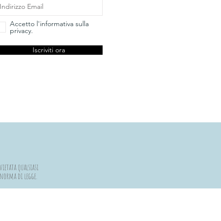
Accetto l'informativa sulla
privacy.
Iscriviti ora
vietata qualsiasi
a norma di legge.