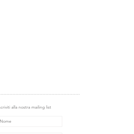
it/product-page/album-amicissimi
i Glimps
.
el tempo insieme, raccogliendo le
soprattutto, avremo sempre a
i nostri timbri, come in un piccolo
 in fase di creazione, ma anche per
scriviti alla nostra mailing list