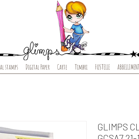
al stamps
Digital Paper
Carte
Timbri
FUSTELLE
ABBELLIMEN
GLIMPS C
GCSA7 21