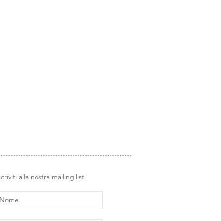
it/product-page/album-amicissimi
i Glimps
.
el tempo insieme, raccogliendo le
soprattutto, avremo sempre a
i nostri timbri, come in un piccolo
 in fase di creazione, ma anche per
scriviti alla nostra mailing list