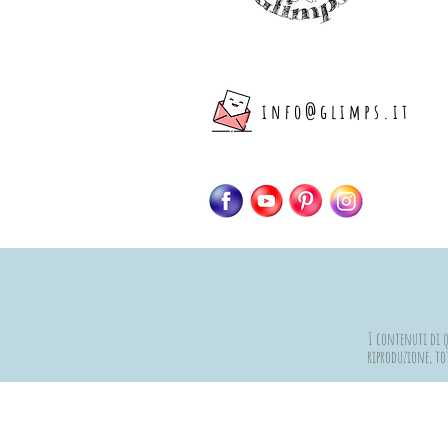
info@glimps.it
I contenuti di qu
riproduzione, tot