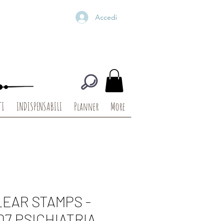
Accedi
TI
INDISPENSABILI
Planner
More
LEAR STAMPS -
07 PSICHIATRIA