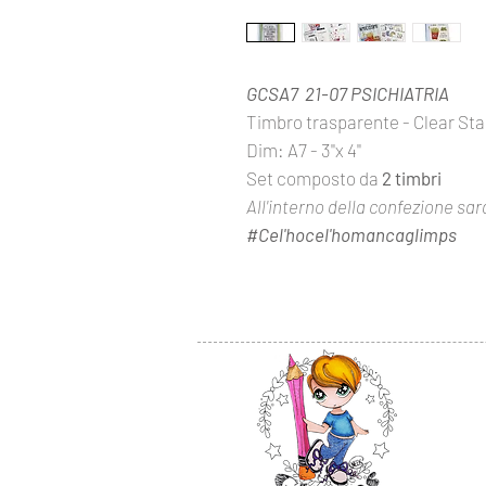
GCSA7 21-07 PSICHIATRIA
Timbro trasparente - Clear S
Dim: A7 - 3''x 4''
Set composto da
2 timbri
All'interno della confezione sar
#Cel'hocel'homancaglimps