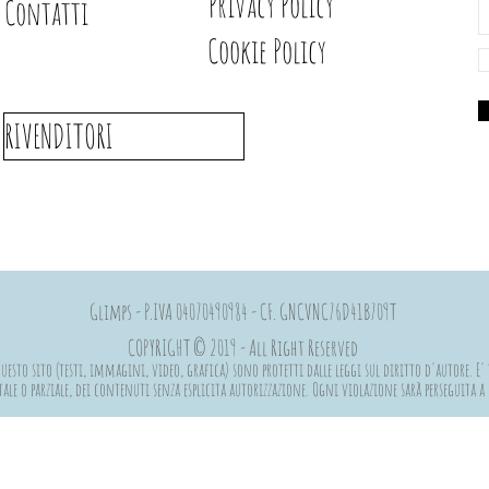
Privacy Policy
Contatti
Cookie Policy
RIVENDITORI
Glimps - P.IVA 04070490984 - CF. GNCVNC76D41B709T
COPYRIGHT © 2019 - All Right Reserved
esto sito (testi, immagini, video, grafica) sono protetti dalle leggi sul diritto d'autore. E' 
ale o parziale, dei contenuti senza esplicita autorizzazione. Ogni violazione sarà perseguita 