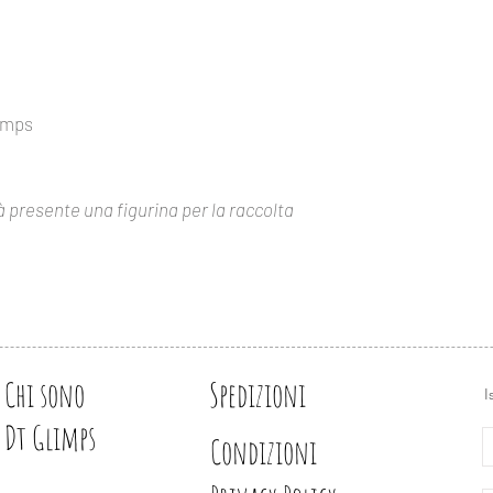
https://www.glimps.
Design e illustrazion
Torneremo indietro n
nostre figurine, ma 
portata di mano tutti 
catalogo, molto utile
tamps
evitare doppioni.
à presente una figurina per la raccolta
Chi sono
Spedizioni
I
Dt Glimps
Condizioni