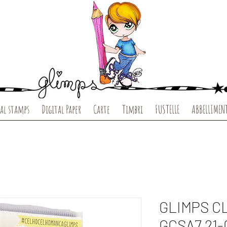
al stamps
Digital Paper
Carte
Timbri
FUSTELLE
ABBELLIMEN
GLIMPS C
GCSA7 21-