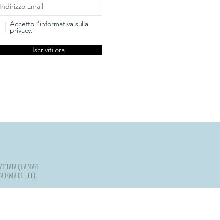
Accetto l'informativa sulla
privacy.
Iscriviti ora
vietata qualsiasi
a norma di legge.