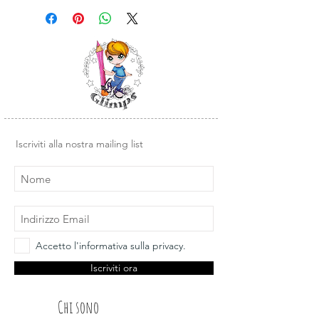
raccolta #cel'hocel'homancaglimps
Semplici da usare, basta rimuovere il
troverai una figurina per completare
timbro dal supporto trasparente e
l'album "Amicissimi".
posizionarlo su un blocco di acrilico o
Se non ce l'hai lo puoi trovare qui:
un altra base liscia in plexiglass.
https://www.glimps.it/product-
page/album-amicissimi
Design e illustrazioni Glimps
.
Torneremo indietro nel tempo
insieme, raccogliendo le nostre
figurine, ma soprattutto, avremo
Iscriviti alla nostra mailing list
sempre a portata di mano tutti i nostri
timbri, come in un piccolo catalogo,
molto utile in fase di creazione, ma
anche per evitare doppioni.
Accetto l'informativa sulla privacy.
Iscriviti ora
Chi sono