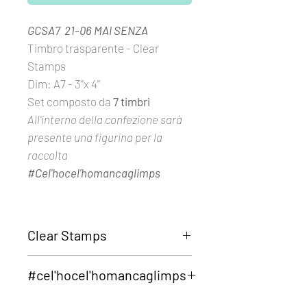
GCSA7 21-06 MAI SENZA
Timbro trasparente - Clear
Stamps
Dim: A7 - 3''x 4''
Set composto da
7 timbri
All'interno della confezione sarà
presente una figurina per la
raccolta
#Cel'hocel'homancaglimps
Clear Stamps
I set
Clear Stamps Glimps
sono
#cel'hocel'homancaglimps
realizzati con fotomolimero
trasparente di alta qualità.
In ogni clear della