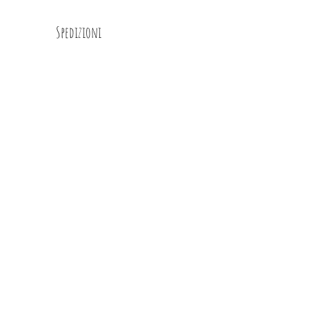
Spedizioni
Dt Glimps
Condizioni
Contatti
Privacy Policy
info@glimps.it