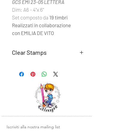
GCS EMI 23-05 LETTERA
Dim: A6 - 4''x 6''
Set composto da
19 timbri
Realizzati in collaborazione
con EMILIA DE VITO
Clear Stamps
I set
Clear Stamps Glimps
sono
realizzati con fotomolimero
trasparente di alta qualità.
Semplici da usare, basta rimuovere il
timbro dal supporto trasparente e
posizionarlo su un blocco di acrilico o
un altra base liscia in plexiglass.
Design e illustrazioni Glimps
.
Iscriviti alla nostra mailing list