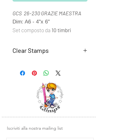
GCS 26-230 GRAZIE MAESTRA
Dim: A6 - 4''x 6''
Set composto da
10 timbri
Clear Stamps
I set
Clear Stamps Glimps
sono
realizzati con fotomolimero
trasparente di alta qualità.
Semplici da usare, basta rimuovere il
timbro dal supporto trasparente e
posizionarlo su un blocco di acrilico o
un altra base liscia in plexiglass.
Design e illustrazioni Glimps
.
Iscriviti alla nostra mailing list