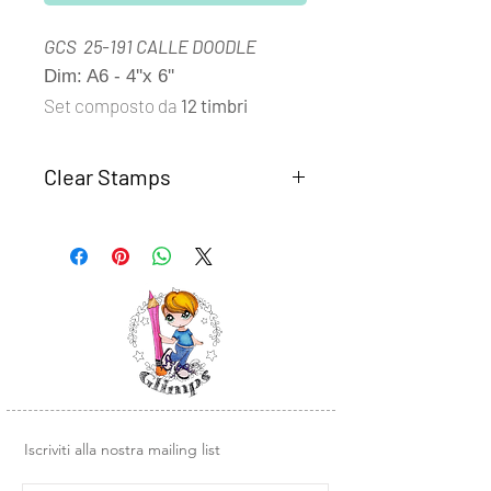
GCS 25-191 CALLE DOODLE
Dim: A6 - 4''x 6''
Set composto da
12 timbri
Clear Stamps
I set
Clear Stamps Glimps
sono
realizzati con fotomolimero
trasparente di alta qualità.
Semplici da usare, basta rimuovere il
timbro dal supporto trasparente e
posizionarlo su un blocco di acrilico o
un altra base liscia in plexiglass.
Design e illustrazioni Glimps
.
Iscriviti alla nostra mailing list