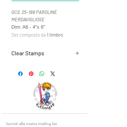
GCS 25-188 PAROLINE
MERDAVIGLIOSE
Dim: A6 - 4''x 6''
Set composto da
1 timbro
Clear Stamps
I set
Clear Stamps Glimps
sono
realizzati con fotomolimero
trasparente di alta qualità.
Semplici da usare, basta rimuovere il
timbro dal supporto trasparente e
posizionarlo su un blocco di acrilico o
un altra base liscia in plexiglass.
Design e illustrazioni Glimps
.
Iscriviti alla nostra mailing list