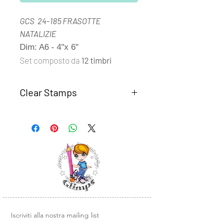
GCS 24-185 FRASOTTE
NATALIZIE
Dim: A6 - 4''x 6''
Set composto da
12 timbri
Clear Stamps
I set
Clear Stamps Glimps
sono
realizzati con fotomolimero
trasparente di alta qualità.
Semplici da usare, basta rimuovere il
timbro dal supporto trasparente e
posizionarlo su un blocco di acrilico o
un altra base liscia in plexiglass.
Design e illustrazioni Glimps
.
Iscriviti alla nostra mailing list