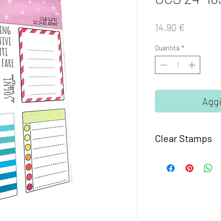
Prezzo
14,90 €
Quantità
*
Aggi
Clear Stamps
I set
Clear Stamps Gl
fotomolimero traspare
Semplici da usare, ba
supporto trasparente 
acrilico o un altra bas