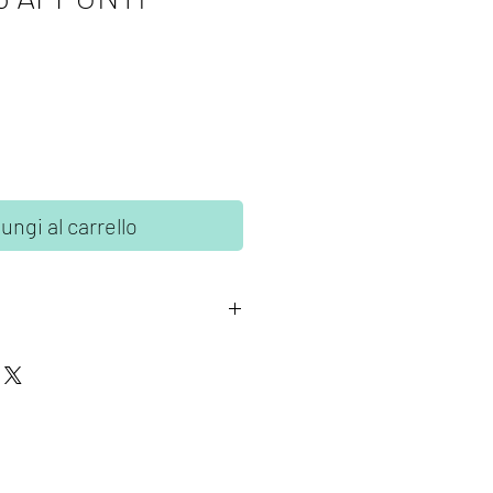
ungi al carrello
imps
sono realizzati con
nte di alta qualità.
sta rimuovere il timbro dal
e posizionarlo su un blocco di
e liscia in plexiglass.