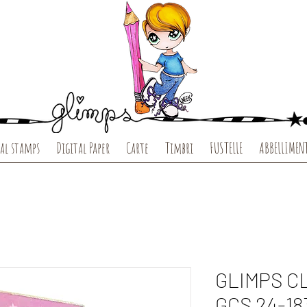
al stamps
Digital Paper
Carte
Timbri
FUSTELLE
ABBELLIMEN
GLIMPS C
GCS 24-18