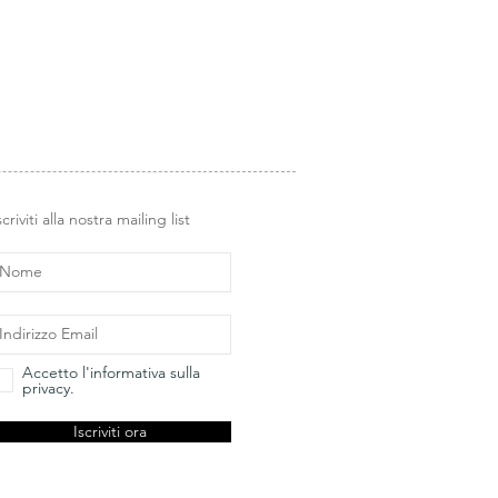
i Glimps
.
scriviti alla nostra mailing list
Accetto l'informativa sulla
privacy.
Iscriviti ora