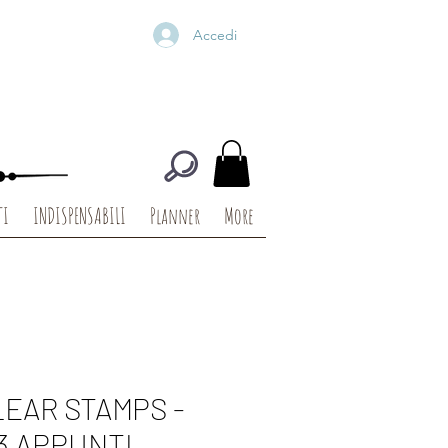
Accedi
TI
INDISPENSABILI
Planner
More
LEAR STAMPS -
3 APPUNTI