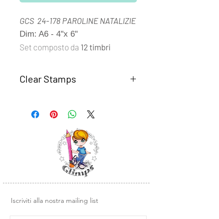
GCS 24-178 PAROLINE NATALIZIE
Dim: A6 - 4''x 6''
Set composto da
12 timbri
Clear Stamps
I set
Clear Stamps Glimps
sono
realizzati con fotomolimero
trasparente di alta qualità.
Semplici da usare, basta rimuovere il
timbro dal supporto trasparente e
posizionarlo su un blocco di acrilico o
un altra base liscia in plexiglass.
Design e illustrazioni Glimps
.
Iscriviti alla nostra mailing list