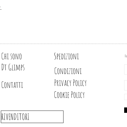
acrilico o un altra bas
L
Design e illustrazion
Chi sono
Spedizioni
I
Dt Glimps
Condizioni
Privacy Policy
Contatti
Cookie Policy
RIVENDITORI