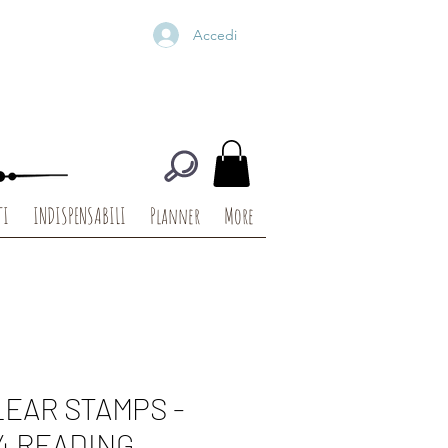
Accedi
TI
INDISPENSABILI
Planner
More
LEAR STAMPS -
4 READING