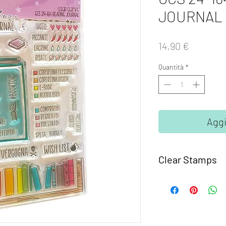
JOURNAL
Prezzo
14,90 €
Quantità
*
Aggi
Clear Stamps
I set
Clear Stamps Gl
fotomolimero traspare
Semplici da usare, ba
supporto trasparente 