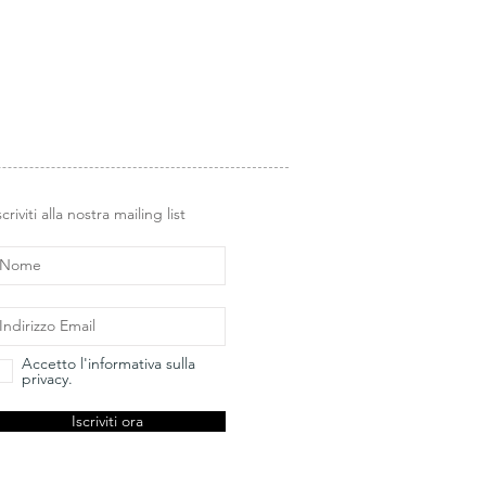
e liscia in plexiglass.
i Glimps
.
scriviti alla nostra mailing list
Accetto l'informativa sulla
privacy.
Iscriviti ora