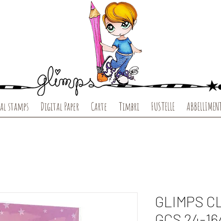
al stamps
Digital Paper
Carte
Timbri
FUSTELLE
ABBELLIMEN
GLIMPS C
GCS 24-16