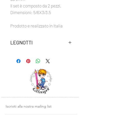
Il set è composto da 2 pezzi.
Dimensioni: 5/6X3/3,5
Prodotto e realizzato in Italia
LEGNOTTI
Abbellimenti in legno, adatti a
molteplici tipi di lavorazioni grazie
alla loro robustezza.
Possono essere utilizzati per
copertina album, card, decarazioni
varie.
Sono abbinati alla collezione di carte:
GPP 22-11 Natale senza tempo
GPP 22-12 i300gr Natale senza
tempo
Iscriviti alla nostra mailing list
ed anche al clear Natale
GCS SE 22-04 CUCU'