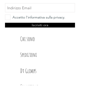
GF 26-45 VASETTI
Accetto l'informativa sulla privacy.
Iscriviti ora
Chi sono
Spedizioni
Dt Glimps
Condizioni
Contatti