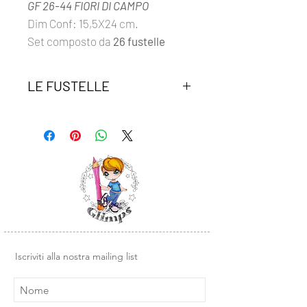
GF 26-44 FIORI DI CAMPO
Dim Conf: 15,5X24 cm.
Set composto da
26 fustelle
LE FUSTELLE
Le fustelle glimps sono compatibili
con tutte le macchine da taglio in
commercio.
La profondità di incisione è di 0,35
mm, ideale per tagliare carta,
cartoncini e gomma crepla.
Le fustelle FIORI DI CAMPO, possono
essere utilizzate da sole o per tagliere
il clear abbinato:
Iscriviti alla nostra mailing list
GCS 26-228 FIORI DI CAMPO
e sono perfette se abbinate alla
fustella: