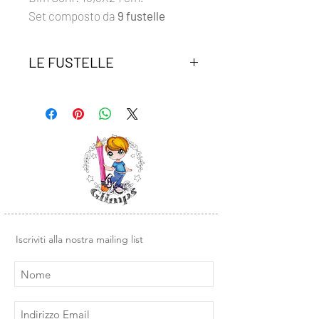
Set composto da
9 fustelle
LE FUSTELLE
Le fustelle glimps sono compatibili
con tutte le macchine da taglio in
commercio.
La profondità di incisione è di 0,35
mm, ideale per tagliare carta,
cartoncini e gomma crepla.
Iscriviti alla nostra mailing list