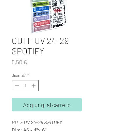
GDTF UV 24-29
SPOTIFY
Prezzo
5,50 €
Quantità
*
Aggiungi al carrello
GDTF UV 24-29 SPOTIFY
Dim: A6 - 4''x 6''