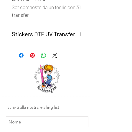
Set composto da un foglio con
31
transfer
Stickers DTF UV Transfer
Gli Stickers
DTF UV Transfer Glimps
sono adesivi in rilievo, molto
resistenti. Una volta attaccati sono
molto difficili da rimuovere e non
possono essere riposizionati.
Ideali oer personalizzare in modo
veloce ed economico oggetti con
superfici rigide e lisce come: vetro,
legno, plastica, metallo, carta e tanto
altro.
Iscriviti alla nostra mailing list
Sono molto semplici da utilizare,
basta seguire le indicazioni che
troverete sul retro e qui sintetizzate:
- rimuovere la base bianca