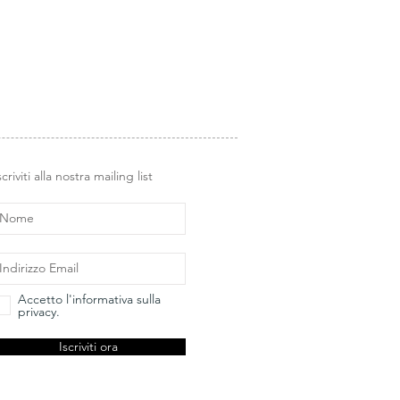
ete sul retro e qui sintetizzate:
bianca
rficie,
ola trasparente.
odichè il vostro oggetto è pronto
 o ceramica, possono essere lavati
ano per una durata più lunga).
scriviti alla nostra mailing list
enibili in quanto non producono
anze chimiche nocive.
limero trasparente di alta qualità.
Accetto l'informativa sulla
privacy.
sta rimuovere il timbro dal
e posizionarlo su un blocco di
Iscriviti ora
e liscia in plexiglass.