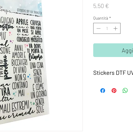
Prezzo
5,50 €
Quantità
*
Aggi
Stickers DTF U
Gli Stickers
DTF UV T
rilievo, molto resist
difficili da rimuover
riposizionati.
Ideali oer personali
oggetti con superfici
plastica, metallo, car
Sono molto semplici d