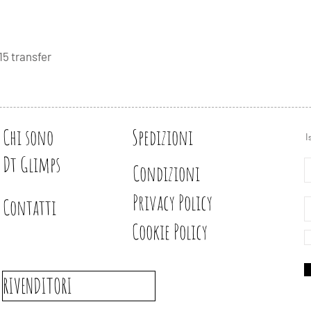
indicazioni che trover
- rimuovere la base 
- applicare sulla supe
-attendere 10 minuit
15 transfer
- rimuovere la pellic
Attendere 48 ore, dop
per essere utilizzato.
Se applicati su vetro
Chi sono
Spedizioni
tranquillamente (a m
I
Sono trasfer Eco-sot
Dt Glimps
solventi o altre sost
Condizioni
Privacy Policy
Contatti
realizzati con fotomo
Cookie Policy
Semplici da usare, ba
supporto trasparente 
RIVENDITORI
acrilico o un altra bas