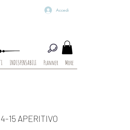
Accedi
TI
INDISPENSABILI
Planner
More
4-15 APERITIVO