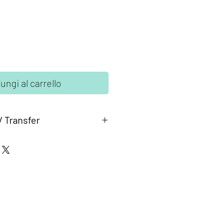
ungi al carrello
V Transfer
ransfer Glimps
sono adesivi in
enti. Una volta attaccati sono molto
e e non possono essere
zzare in modo veloce ed economico
 rigide e lisce come: vetro, legno,
ta e tanto altro.
a utilizare, basta seguire le