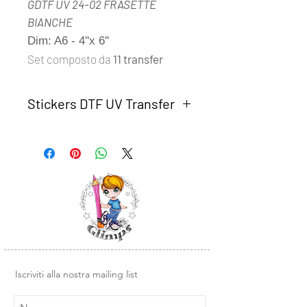
GDTF UV 24-02 FRASETTE
BIANCHE
Dim: A6 - 4''x 6''
Set composto da
11 transfer
Stickers DTF UV Transfer
Gli Stickers
DTF UV Transfer Glimps
sono adesivi in rilievo, molto
resistenti. Una volta attaccati sono
molto difficili da rimuovere e non
possono essere riposizionati.
Ideali oer personalizzare in modo
veloce ed economico oggetti con
superfici rigide e lisce come: vetro,
legno, plastica, metallo, carta e tanto
altro.
Iscriviti alla nostra mailing list
Sono molto semplici da utilizare,
basta seguire le indicazioni che