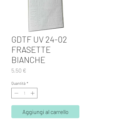
GDTF UV 24-02
FRASETTE
BIANCHE
Prezzo
5,50 €
Quantità
*
Aggiungi al carrello