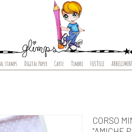
al stamps
Digital Paper
Carte
Timbri
FUSTELLE
ABBELLIMEN
CORSO MI
"AMICHE P