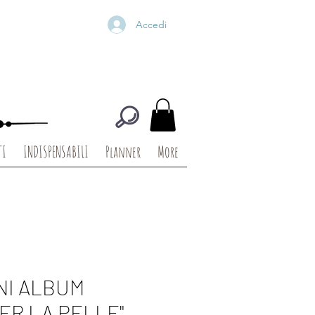
Accedi
TI
INDISPENSABILI
Planner
More
NI ALBUM
ER LA PELLE"