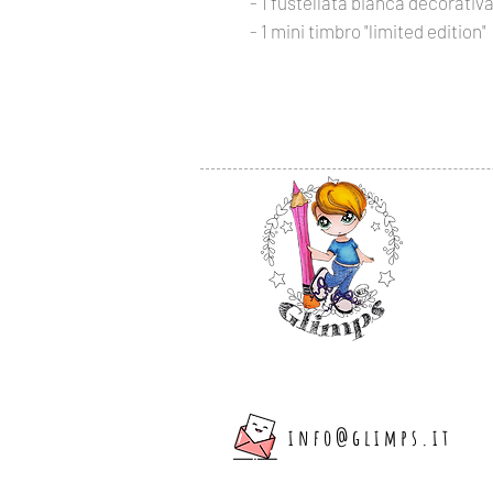
- 1 fustellata bianca decorativ
- 1 mini timbro "limited edition"
info@glimps.it