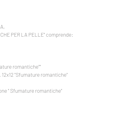
SA,
"AMICHE PER LA PELLE" comprende:
umature romantiche""
 gr. 12x12 "Sfumature romantiche"
zione " Sfumature romantiche"