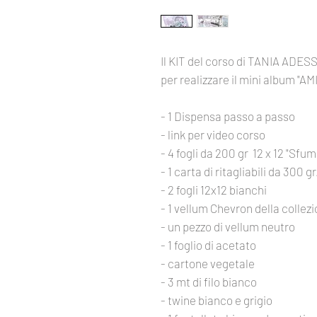
Il KIT del corso di TANIA ADES
per realizzare il mini album 
- 1 Dispensa passo a passo
- link per video corso
- 4 fogli da 200 gr 12 x 12 "Sf
- 1 carta di ritagliabili da 300
- 2 fogli 12x12 bianchi
- 1 vellum Chevron della colle
- un pezzo di vellum neutro
- 1 foglio di acetato
- cartone vegetale
- 3 mt di filo bianco
- twine bianco e grigio