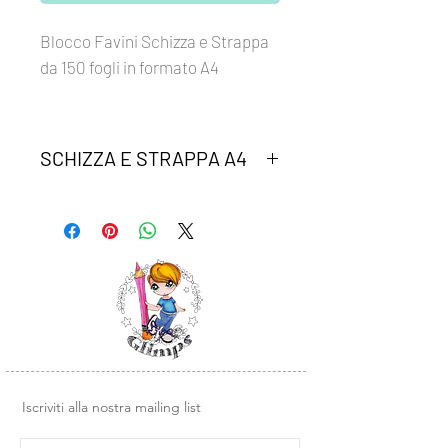
Blocco Favini Schizza e Strappa
da 150 fogli in formato A4
SCHIZZA E STRAPPA A4
Blocco di carta leggerissima, ideale
per schizzi d'artista e calligrafia.
__________________________________
___________________________
Ideale per i corsi di calligrafia:
Corso Base di Calligrafia con Tania
Adessa
e con le brush pen:
FUDENOSUKE MORBIDA
FUDENOSUKE DURA
Iscriviti alla nostra mailing list