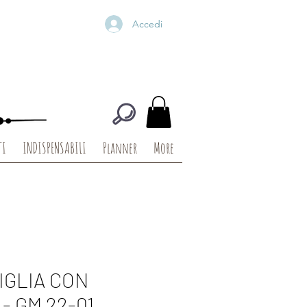
Accedi
TI
INDISPENSABILI
Planner
More
IGLIA CON
- GM 22-01