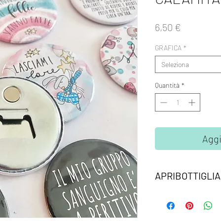
Prezzo
6,50 €
GRAFICA
*
Seleziona
Quantità
*
Aggi
APRIBOTTIGLIA
Apribottiglia con cal
Attacato all'alta del
di mano pronto all'us