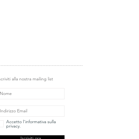
dea regalo.
scriviti alla nostra mailing list
Accetto l'informativa sulla
privacy.
Iscriviti ora