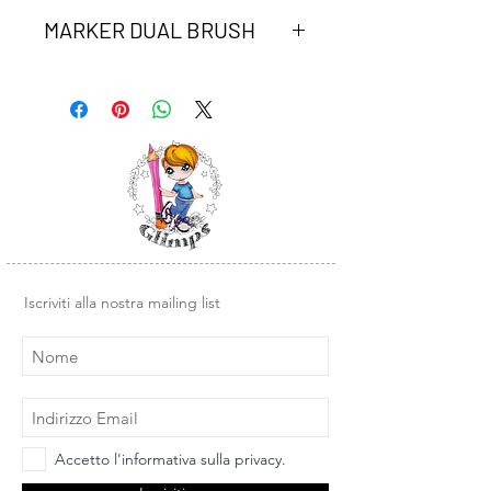
MARKER DUAL BRUSH
Marker Dual Brush Tombow peach.
Due punte in fibra: la punta fine è
perfetta per tracciare linee precise, la
seconda è altamente flessibile a
pennello per colorare ampi spazi.
Inchiostro a base d'acqua, atossico,
inodore, acid free. I colori non
sbavano, possono essere miscelati e
acquarellati tra di loro per crearne di
nuovi.
Iscriviti alla nostra mailing list
Accetto l'informativa sulla privacy.