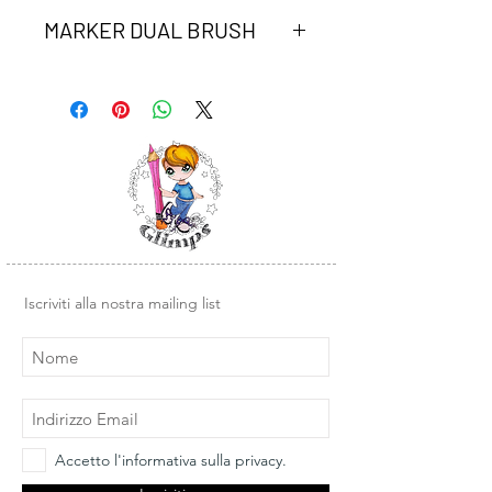
MARKER DUAL BRUSH
Marker Dual Brush Tombow peach.
Due punte in fibra: la punta fine è
perfetta per tracciare linee precise, la
seconda è altamente flessibile a
pennello per colorare ampi spazi.
Inchiostro a base d'acqua, atossico,
inodore, acid free. I colori non
sbavano, possono essere miscelati e
acquarellati tra di loro per crearne di
nuovi.
Iscriviti alla nostra mailing list
Accetto l'informativa sulla privacy.