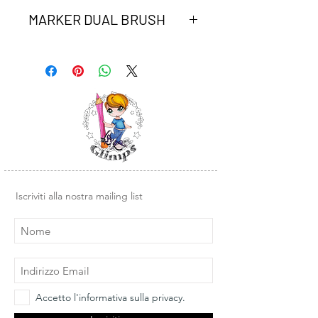
MARKER DUAL BRUSH
Marker Dual Brush Tombow peach.
Due punte in fibra: la punta fine è
perfetta per tracciare linee precise, la
seconda è altamente flessibile a
pennello per colorare ampi spazi.
Inchiostro a base d'acqua, atossico,
inodore, acid free. I colori non
sbavano, possono essere miscelati e
acquarellati tra di loro per crearne di
nuovi.
Iscriviti alla nostra mailing list
Accetto l'informativa sulla privacy.