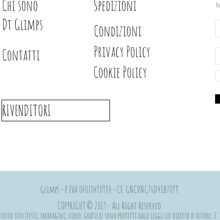
Chi sono
Spedizioni
I
Dt Glimps
Condizioni
Privacy Policy
Contatti
Cookie Policy
RIVENDITORI
Glimps - P.IVA 04070490984 - CF. GNCVNC76D41B709T
COPYRIGHT © 2019 - All Right Reserved
esto sito (testi, immagini, video, grafica) sono protetti dalle leggi sul diritto d'autore. E' 