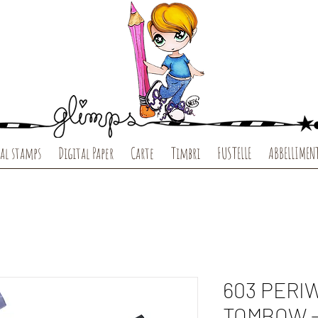
al stamps
Digital Paper
Carte
Timbri
FUSTELLE
ABBELLIMEN
603 PERI
TOMBOW -