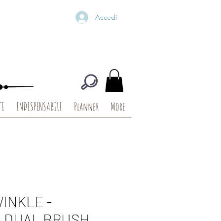
Accedi
TI
INDISPENSABILI
Planner
More
WINKLE -
 DUAL BRUSH