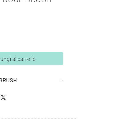
ungi al carrello
 BRUSH
ombow peach. Due punte in fibra:
ta per tracciare linee precise, la
lessibile a pennello per colorare
o a base d'acqua, atossico,
 colori non sbavano, possono essere
ti tra di loro per crearne di nuovi.