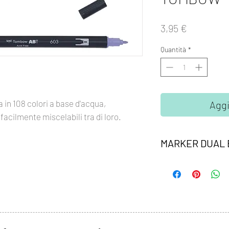
Prezzo
3,95 €
Quantità
*
 in 108 colori a base d'acqua,
Aggi
facilmente miscelabili tra di loro.
MARKER DUAL
Marker Dual Brush T
la punta fine è perfet
seconda è altamente f
ampi spazi. Inchiostr
inodore, acid free. I
miscelati e acquarella