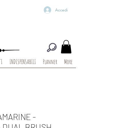
Accedi
TI
INDISPENSABILI
Planner
More
AMARINE -
 DUAL BRUSH