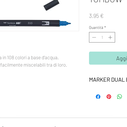
Prezzo
3,95 €
Quantità
*
 in 108 colori a base d'acqua,
Aggi
facilmente miscelabili tra di loro.
MARKER DUAL
Marker Dual Brush T
la punta fine è perfet
seconda è altamente f
ampi spazi. Inchiostr
inodore, acid free. I
miscelati e acquarella