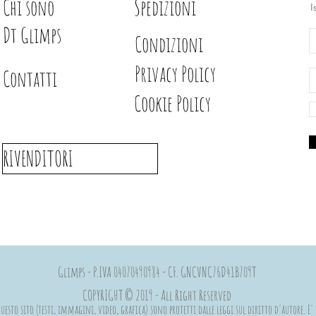
Chi sono
Spedizioni
I
Dt Glimps
Condizioni
Privacy Policy
Contatti
Cookie Policy
RIVENDITORI
Glimps - P.IVA 04070490984 - CF. GNCVNC76D41B709T
COPYRIGHT © 2019 - All Right Reserved
esto sito (testi, immagini, video, grafica) sono protetti dalle leggi sul diritto d'autore. E' 