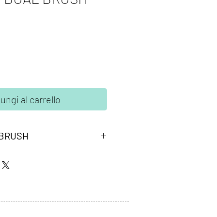
ungi al carrello
 BRUSH
ombow peach. Due punte in fibra:
ta per tracciare linee precise, la
lessibile a pennello per colorare
o a base d'acqua, atossico,
 colori non sbavano, possono essere
ti tra di loro per crearne di nuovi.