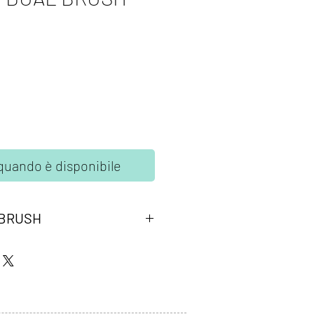
quando è disponibile
 BRUSH
ombow peach. Due punte in fibra:
ta per tracciare linee precise, la
lessibile a pennello per colorare
o a base d'acqua, atossico,
 colori non sbavano, possono essere