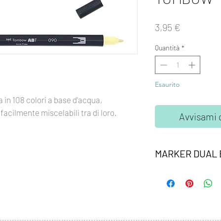
Prezzo
3,95 €
Quantità
*
Esaurito
 in 108 colori a base d'acqua,
facilmente miscelabili tra di loro.
Avvisami 
MARKER DUAL
Marker Dual Brush T
la punta fine è perfet
seconda è altamente f
ampi spazi. Inchiostr
inodore, acid free. I