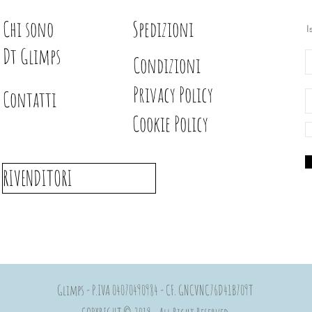
miscelati e acquarella
Chi sono
Spedizioni
I
Dt Glimps
Condizioni
Privacy Policy
Contatti
Cookie Policy
RIVENDITORI
Glimps - P.IVA 04070490984 - CF. GNCVNC76D41B709T