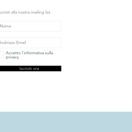
ti tra di loro per crearne di nuovi.
scriviti alla nostra mailing list
Accetto l'informativa sulla
privacy.
Iscriviti ora