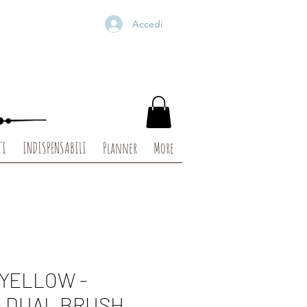
Accedi
TI
INDISPENSABILI
Planner
More
 YELLOW -
 DUAL BRUSH