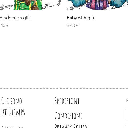
Vista rapida
Vista rapida
eindeer on gift
Baby with gift
rezzo
Prezzo
,40 €
3,40 €
Chi sono
Spedizioni
I
Dt Glimps
Condizioni
Privacy Policy